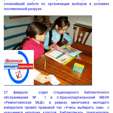
сложнейшей работе по организации выборов в условиях
послевоенной разрухи.
27 февраля отдел стационарного библиотечного
обслуживания № 1 в п.Краснопартизанский МБУК
«Ремонтненская МЦБ» в рамках месячника молодого
избирателя провёл правовой час «Учись выбирать сам» с
учащимися младших классов. Библиотекарь, председатель