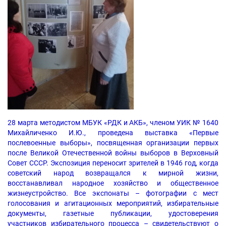
28 марта методистом МБУК «РДК и АКБ», членом УИК № 1640
Михайличенко И.Ю., проведена выставка «Первые
послевоенные выборы», посвященная организации первых
после Великой Отечественной войны выборов в Верховный
Совет СССР. Экспозиция переносит зрителей в 1946 год, когда
советский народ возвращался к мирной жизни,
восстанавливал народное хозяйство и общественное
жизнеустройство. Все экспонаты – фотографии с мест
голосования и агитационных мероприятий, избирательные
документы, газетные публикации, удостоверения
участников
избирательного
процесса – свидетельствуют о