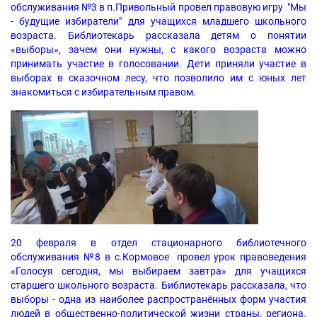
обслуживания №3 в п.Привольный провел правовую игру "Мы
- будущие избиратели" для учащихся младшего школьного
возраста. Библиотекарь рассказала детям о понятии
«выборы», зачем они нужны, с какого возраста можно
принимать участие в голосовании. Дети приняли участие в
выборах в сказочном лесу, что позволило им с юных лет
знакомиться с избирательным правом.
20 февраля в отдел стационарного библиотечного
обслуживания №8 в с.Кормовое провел урок правоведения
«Голосуя сегодня, мы выбираем завтра» для учащихся
старшего школьного возраста. Библиотекарь рассказала, что
выборы - одна из наиболее распространённых форм участия
людей в общественно-политической жизни страны, региона.