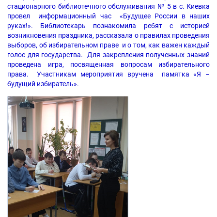
стационарного библиотечного обслуживания № 5 в с. Киевка
провел информационный час «Будущее России в наших
руках!». Библиотекарь познакомила ребят с историей
возникновения праздника, рассказала о правилах проведения
выборов, об избирательном праве и о том, как важен каждый
голос для государства. Для закрепления полученных знаний
проведена игра, посвященная вопросам избирательного
права. Участникам мероприятия вручена памятка «Я –
будущий избиратель».