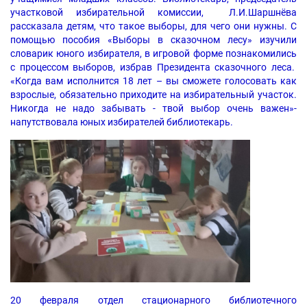
участковой избирательной комиссии, Л.И.Шаршнёва
рассказала детям, что такое выборы, для чего они нужны. С
помощью пособия «Выборы в сказочном лесу» изучили
словарик юного избирателя, в игровой форме познакомились
с процессом выборов, избрав Президента сказочного леса.
«Когда вам исполнится 18 лет – вы сможете голосовать как
взрослые, обязательно приходите на избирательный участок.
Никогда не надо забывать - твой выбор очень важен»-
напутствовала юных избирателей библиотекарь.
20 февраля отдел стационарного библиотечного