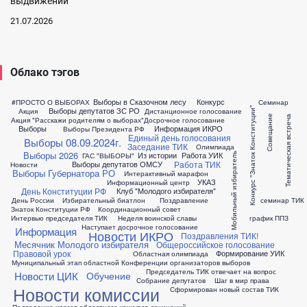
выдвижении
21.07.2026
Облако тэгов
Выборы в Сказочном лесу
Конкурс
#ПРОСТО О ВЫБОРАХ
Семинар
Конкурс "Знаток Конституции"
Выборы депутатов ЗС РО
Акция
Дистанционное голосование
Совещание
Тематическая встреча
Акция "Расскажи родителям о выборах"
Досрочное голосование
Выборы
Информация ИКРО
Выборы Президента РФ
Единый день голосования
Выборы 08.09.2024г.
Заседание ТИК
Олимпиада
Выборы 2026
Из истории
Работа УИК
ГАС "ВЫБОРЫ"
Мобильный избиратель
Работа ТИК
Выборы депутатов ОМСУ
Новости
Выборы Губернатора РО
Интерактивный марафон
УКАЗ
Информационный центр
День Конституции РФ
Клуб "Молодого избирателя"
День России
Избирательный биатлон
Поздравление
семинар ТИК
Знаток Конституции РФ
Координационный совет
Интервью председателя ТИК
Неделя воинской славы
график ППЗ
Наступает досрочное голосование
Информация
Новости ИКРО
Поздравления ТИК!
Месячник Молодого избирателя
Общероссийское голосование
Правовой урок
Формирование УИК
Областная олимпиада
Муниципальный этап областной Конференции организаторов выборов
Председатель ТИК отвечает на вопрос
Новости ЦИК
Обучение
Собрание депутатов
Шаг в мир права
Новости комиссии
Сформирован новый состав ТИК
Подведение итогов областного конкурса сочинений