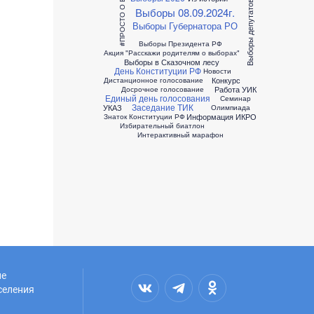
#ПРОСТО О ВЫБОРАХ
Выборы депутатов ОМСУ
Выборы 08.09.2024г.
Выборы Губернатора РО
Выборы Президента РФ
Акция "Расскажи родителям о выборах"
Выборы в Сказочном лесу
День Конституции РФ
Новости
Конкурс
Дистанционное голосование
Работа УИК
Досрочное голосование
Единый день голосования
Семинар
Заседание ТИК
УКАЗ
Олимпиада
Информация ИКРО
Знаток Конституции РФ
Избирательный биатлон
Интерактивный марафон
ие
селения