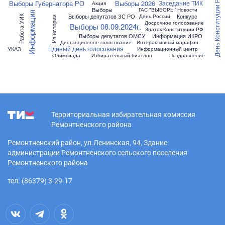
День Конституции РФ
Выборы Губернатора РО
Выборы 2026
Заседание ТИК
Акция
Выборы
ГАС "ВЫБОРЫ"
Новости
Информация
Выборы депутатов ЗС РО
Конкурс
День России
Работа УИК
Из истории
Досрочное голосование
Выборы 08.09.2024г.
Знаток Конституции РФ
Выборы депутатов ОМСУ
Информация ИКРО
Дистанционное голосование
Интерактивный марафон
Единый день голосования
УКАЗ
Информационный центр
Олимпиада
Избирательный биатлон
Поздравление
Территориальная избирательная комиссия
Ремонтненского района
Ремонтненский район, ул.Ленинская, 94, Здание
администрации Ремонтненского сельского поселения
Ремонтненского района
тел. (86379) 3-29-17