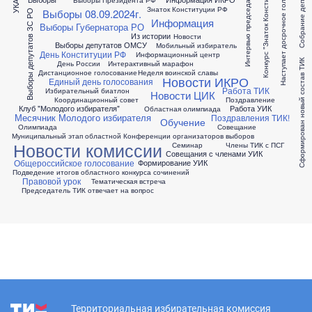
Наступает досрочное голосование
Интервью председателя ТИК
Конкурс "Знаток Конституции"
Собрание депутатов
УКАЗ
Знаток Конституции РФ
Выборы 08.09.2024г.
Выборы депутатов ЗС РО
Информация
Выборы Губернатора РО
Из истории
Новости
Выборы депутатов ОМСУ
Мобильный избиратель
День Конституции РФ
Информационный центр
Сформирован новый состав ТИК
День России
Интерактивный марафон
Дистанционное голосование
Неделя воинской славы
Новости ИКРО
Единый день голосования
Работа ТИК
Избирательный биатлон
Новости ЦИК
Координационный совет
Поздравление
Клуб "Молодого избирателя"
Работа УИК
Областная олимпиада
Месячник Молодого избирателя
Поздравления ТИК!
Обучение
Олимпиада
Совещание
Муниципальный этап областной Конференции организаторов выборов
Новости комиссии
Семинар
Члены ТИК с ПСГ
Совещания с членами УИК
Общероссийское голосование
Формирование УИК
Подведение итогов областного конкурса сочинений
Правовой урок
Тематическая встреча
Председатель ТИК отвечает на вопрос
Территориальная избирательная комиссия