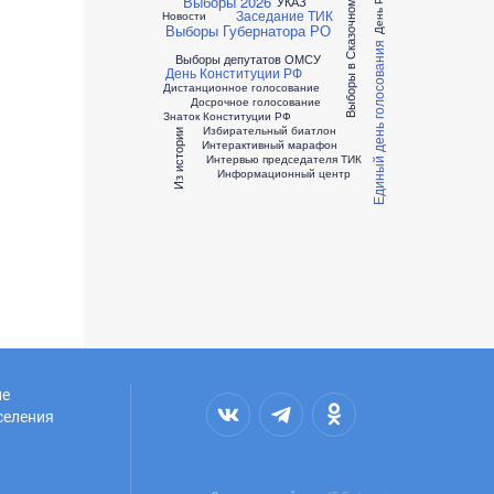
День России
Выборы в Сказочном лесу
Выборы 2026
УКАЗ
Заседание ТИК
Новости
Выборы Губернатора РО
Единый день голосования
Выборы депутатов ОМСУ
День Конституции РФ
Дистанционное голосование
Досрочное голосование
Знаток Конституции РФ
Избирательный биатлон
Из истории
Интерактивный марафон
Интервью председателя ТИК
Информационный центр
ие
селения