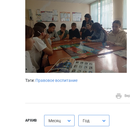
Тэги:
Правовое воспитание
Вер
АРХИВ
Месяц
Год