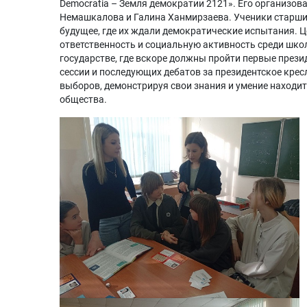
Democratia – Земля демократии 2121». Его организо
Немашкалова и Галина Ханмирзаева. Ученики старших
будущее, где их ждали демократические испытания. 
ответственность и социальную активность среди шко
государстве, где вскоре должны пройти первые през
сессии и последующих дебатов за президентское крес
выборов, демонстрируя свои знания и умение находи
общества.