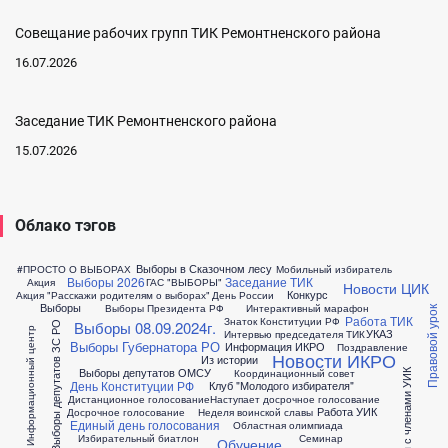
Совещание рабочих групп ТИК Ремонтненского района
16.07.2026
Заседание ТИК Ремонтненского района
15.07.2026
Облако тэгов
Выборы в Сказочном лесу
#ПРОСТО О ВЫБОРАХ
Мобильный избиратель
Выборы 2026
Заседание ТИК
Акция
ГАС "ВЫБОРЫ"
Новости ЦИК
Конкурс
Акция "Расскажи родителям о выборах"
День России
Выборы
Выборы Президента РФ
Интерактивный марафон
Правовой урок
Работа ТИК
Знаток Конституции РФ
Выборы 08.09.2024г.
Выборы депутатов ЗС РО
Информационный центр
УКАЗ
Интервью председателя ТИК
Выборы Губернатора РО
Информация ИКРО
Поздравление
Новости ИКРО
Из истории
Выборы депутатов ОМСУ
Координационный совет
Совещания с членами УИК
День Конституции РФ
Клуб "Молодого избирателя"
Дистанционное голосование
Наступает досрочное голосование
Работа УИК
Досрочное голосование
Неделя воинской славы
Единый день голосования
Областная олимпиада
Избирательный биатлон
Семинар
Обучение