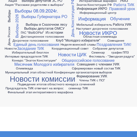
Выборы депутатов ЗС РО
УКАЗ
Акция
Интерактивный марафон
День Конституции РФ
Работа ТИК
Акция "Расскажи родителям о выборах"
Знаток Конституции РФ
Правовой урок
Информация ИКРО
Выборы 08.09.2024г.
Выборы
Информационный центр
Выборы Губернатора РО
Выборы 2026
Информация
Обучение
Выборы в Сказочном лесу
Работа УИК
Мобильный избиратель
Выборы депутатов ОМСУ
Наступает досрочное голосование
День России
Новости ИКРО
Из истории
ГАС "ВЫБОРЫ"
Дистанционное голосование
Областная олимпиада
Клуб "Молодого избирателя"
Досрочное голосование
Совещание
Единый день голосования
Поздравления ТИК!
Неделя воинской славы
Заседание ТИК
Новости
Координационный совет
Собрание депутатов
Избирательный биатлон
Семинар
график ППЗ
Новости ЦИК
Интервью председателя ТИК
Фестиваль - "Звездная радуга"
Общероссийское голосование
Конкурс "Знаток Конституции"
Месячник Молодого избирателя
Совещания с членами УИК
Олимпиада
Сформирован новый состав ТИК
Муниципальный этап областной Конференции организаторов выборов
Новости комиссии
Формирование УИК
Члены ТИК с ПСГ
Подведение итогов областного конкурса сочинений
Председатель ТИК отвечает на вопрос
семинар ТИК
Финальный этап интерактивного марафона