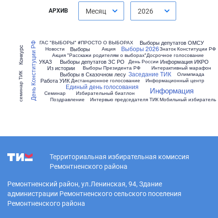
АРХИВ
Месяц
2026
Выборы депутатов ОМСУ
ГАС "ВЫБОРЫ"
#ПРОСТО О ВЫБОРАХ
День Конституции РФ
Выборы 2026
Конкурс
Выборы
Новости
Акция
Знаток Конституции РФ
Акция "Расскажи родителям о выборах"
Досрочное голосование
УКАЗ
Выборы депутатов ЗС РО
Информация ИКРО
День России
Из истории
Выборы Президента РФ
Интерактивный марафон
Заседание ТИК
Выборы в Сказочном лесу
семинар ТИК
Олимпиада
Работа УИК
Дистанционное голосование
Информационный центр
Единый день голосования
Информация
Семинар
Избирательный биатлон
Поздравление
Интервью председателя ТИК
Мобильный избиратель
Территориальная избирательная комиссия
Ремонтненского района
Ремонтненский район, ул.Ленинская, 94, Здание
администрации Ремонтненского сельского поселения
Ремонтненского района