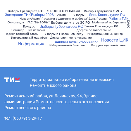
Выборы депутатов ОМСУ
Выборы Президента РФ
#ПРОСТО О ВЫБОРАХ
Заседание ТИК
Выборы 2026
День Конституции РФ
Выборы
Акция
Работа ТИК
Новости
Акция "Расскажи родителям о выборах"
День России
Выборы депутатов ЗС РО
УКАЗ
Олимпиада
ГАС "ВЫБОРЫ"
Мобильный избиратель
Выборы Губернатора РО
Конкурс
Знаток Конституции РФ
Из истории
Семинар
Досрочное голосование
Выборы в Сказочном лесу
Неделя воинской славы
Информационный центр
Интерактивный марафон
Дистанционное голосование
Новости ЦИК
Единый день голосования
Информация
Избирательный биатлон
Координационный совет
Территориальная избирательная комиссия
Ремонтненского района
Ремонтненский район, ул.Ленинская, 94, Здание
администрации Ремонтненского сельского поселения
Ремонтненского района
тел. (86379) 3-29-17